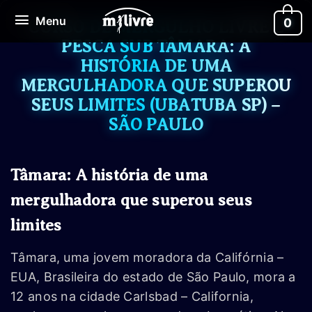
Ir
Menu
Menu
0
para
CURSO DE MERGULHO LIVRE E
o
PESCA SUB TÂMARA: A
conteúdo
HISTÓRIA DE UMA
MERGULHADORA QUE SUPEROU
SEUS LIMITES (UBATUBA SP) –
SÃO PAULO
Tâmara: A história de uma
mergulhadora que superou seus
limites
Tâmara, uma jovem moradora da Califórnia –
EUA, Brasileira do estado de São Paulo, mora a
12 anos na cidade Carlsbad – California,