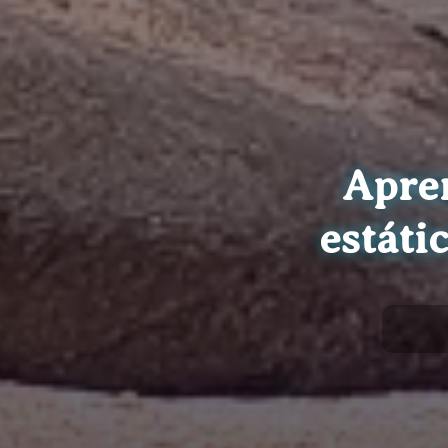
Apre
estáti