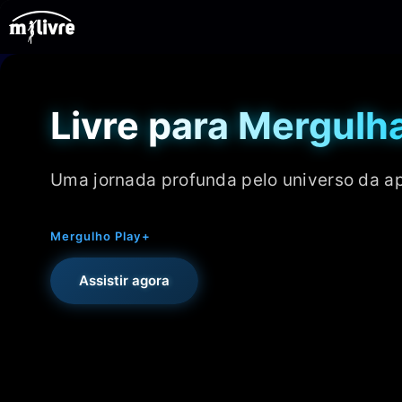
Ir
para
o
conteúdo
Livre para Mergulh
Uma jornada profunda pelo universo da ap
Mergulho Play+
Assistir agora