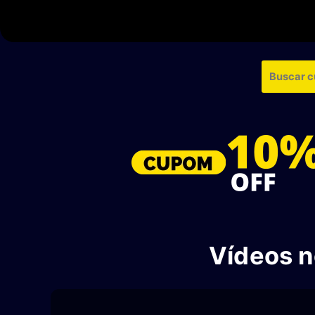
Pesquisar
Vídeos 
L