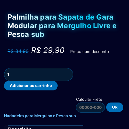
Palmilha para Sapata de Gara
Modular para Mergulho Livre e
Pesca sub
O
O
R$
29,90
R$
34,90
Preço com desconto
preço
preço
original
atual
era:
é:
Palmilha
R$ 34,90.
R$ 29,90.
para
Sapata
Adicionar ao carrinho
de
Gara
Calcular Frete
Modular
Ok
para
Mergulho
Nadadeira para Mergulho e Pesca sub
Livre
e