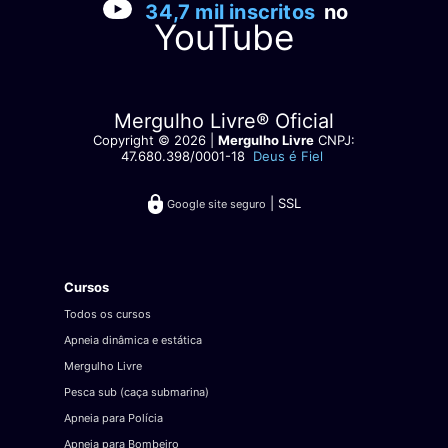
34,7 mil inscritos
no
produto
YouTube
Mergulho Livre® Oficial
Copyright © 2026 |
Mergulho Livre
CNPJ:
47.680.398/0001-18
Deus é Fiel
| SSL
Google site seguro
Cursos
Todos os cursos
Apneia dinâmica e estática
Mergulho Livre
Pesca sub (caça submarina)
Apneia para Polícia
Apneia para Bombeiro