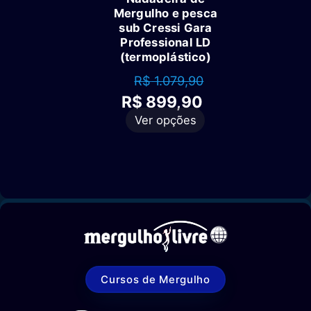
Mergulho e pesca
sub Cressi Gara
Professional LD
(termoplástico)
R$
1.079,90
O
O
R$
899,90
preço
preço
Este
Ver opções
original
atual
produto
era:
é:
tem
R$ 1.079,90.
R$ 899,90.
várias
variantes.
As
opções
podem
ser
escolhidas
na
Cursos de Mergulho
página
do