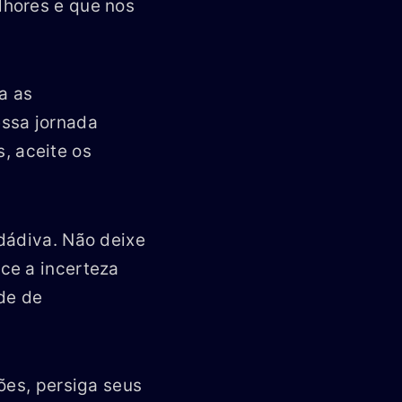
lhores e que nos
a as
ssa jornada
 aceite os
dádiva. Não deixe
ce a incerteza
de de
ões, persiga seus