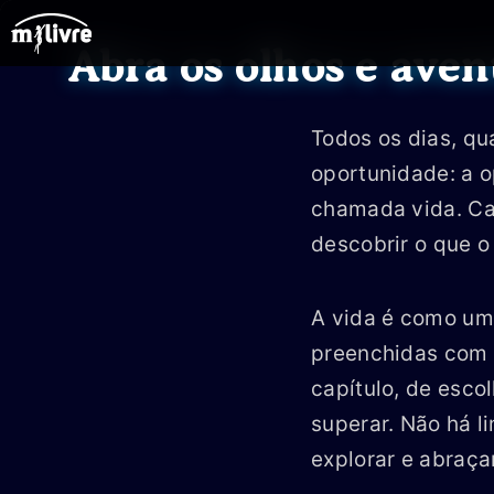
Ir
para
Abra os olhos e aven
o
conteúdo
Todos os dias, q
oportunidade: a 
chamada vida. Ca
descobrir o que o
A vida é como um 
preenchidas com h
capítulo, de esco
superar. Não há l
explorar e abraça