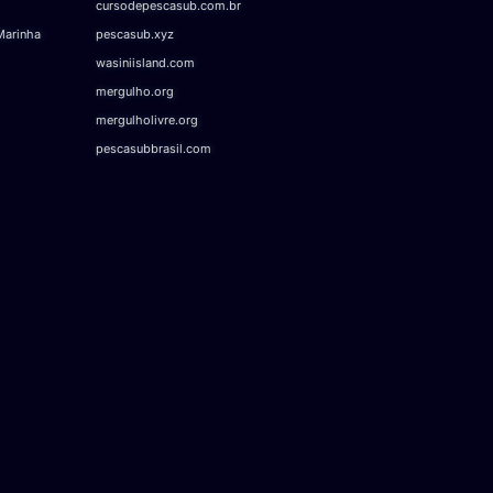
cursodepescasub.com.br
Marinha
pescasub.xyz
wasiniisland.com
mergulho.org
mergulholivre.org
pescasubbrasil.com