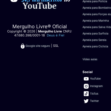
Apneia para Polícia
YouTube
Apneia para Bombeiro
Apneia para Forças es
Apneia para Marinha
Mergulho Livre® Oficial
Apneia para Salva Vid
Copyright © 2026 |
Mergulho Livre
CNPJ:
Apneia para Surfista
47.680.398/0001-18
Deus é Fiel
Apneia para Sereia
| SSL
Google site seguro
Apneia para Ciclista
Vídeo aulas
Social
YouTube
Instagram
TikTok
Twitter