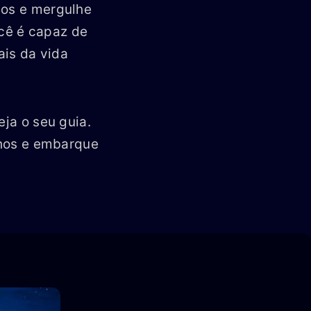
hos e mergulhe
cê é capaz de
ais da vida
eja o seu guia.
olhos e embarque