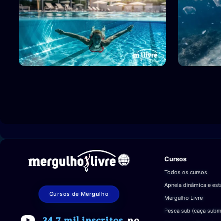
Cursos
Todos os cursos
Apneia dinâmica e est
Cursos de Mergulho
Mergulho Livre
Pesca sub (caça subm
34,7 mil inscritos
no