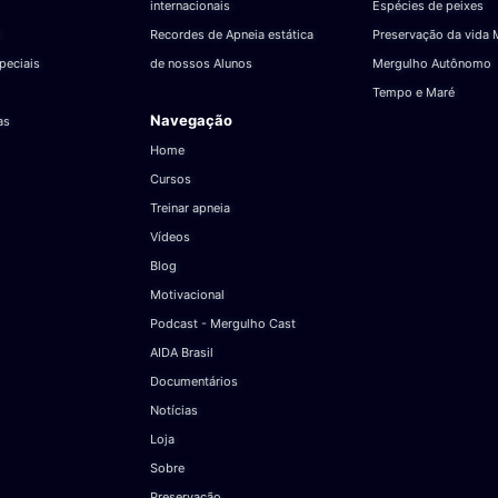
internacionais
Espécies de peixes
Recordes de Apneia estática
Preservação da vida 
peciais
de nossos Alunos
Mergulho Autônomo
Tempo e Maré
Navegação
as
Home
Cursos
Treinar apneia
Vídeos
Blog
Motivacional
Podcast - Mergulho Cast
AIDA Brasil
Documentários
Notícias
Loja
Sobre
Preservação