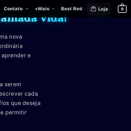
Contato
+Mais
Best Red
Loja
0
hamada vida!
uma nova
rdinária
 aprender e
ra serem
 escrever cada
fios que deseja
e permitir