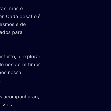
zas, mas é
r. Cada desafio é
mesmos e de
rados para
nforto, a explorar
ndo nos permitimos
mos nossa
.
os acompanharão,
esses