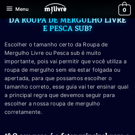
Ir
Menu
Menu
0
para
COMO ESCOLHER O TAMANHO
o
DA ROUPA DE MERGULHO LIVRE
conteúdo
E PESCA SUB?
Escolher o tamanho certo da Roupa de
Mergulho Livre ou Pesca sub é muito
importante, pois vai permitir que você utiliza a
roupa de mergulho sem ela estar folgada ou
apertada, para que possamos escolher o
tamanho correto, esse guia vai ter ensinar qual
a principal regra que devemos seguir para
escolher a nossa roupa de mergulho
corretamente.