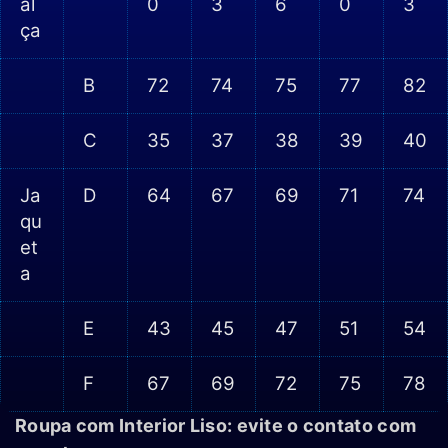
al
0
3
6
0
3
ça
B
72
74
75
77
82
C
35
37
38
39
40
Ja
D
64
67
69
71
74
qu
et
a
E
43
45
47
51
54
F
67
69
72
75
78
Roupa com Interior Liso: evite o contato com