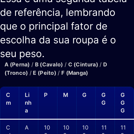
de referência, lembrando
que o principal fator de
escolha da sua roupa é o
seu peso.
A (Perna)
/
B (Cavalo)
/
C (Cintura)
/
D
(Tronco)
/
E (Peito)
/
F (Manga)
C
Li
P
M
G
G
G
m
nh
G
G
a
G
C
A
10
10
10
11
11