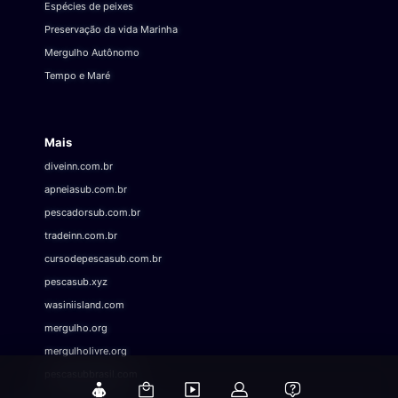
Espécies de peixes
Preservação da vida Marinha
Mergulho Autônomo
Tempo e Maré
Mais
diveinn.com.br
apneiasub.com.br
pescadorsub.com.br
tradeinn.com.br
cursodepescasub.com.br
pescasub.xyz
wasiniisland.com
mergulho.org
mergulholivre.org
pescasubbrasil.com