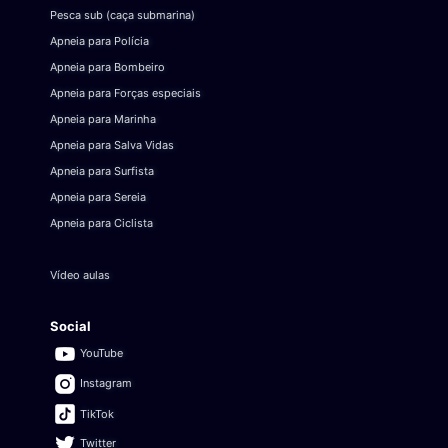
Pesca sub (caça submarina)
Apneia para Polícia
Apneia para Bombeiro
Apneia para Forças especiais
Apneia para Marinha
Apneia para Salva Vidas
Apneia para Surfista
Apneia para Sereia
Apneia para Ciclista
Vídeo aulas
Social
YouTube
Instagram
TikTok
Twitter