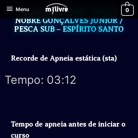
Ir
Menu
Menu
0
para
ALUNO RM #00017 EDSON
o
NOBRE GONÇALVES JUNIOR /
conteúdo
PESCA SUB – ESPÍRITO SANTO
Recorde de Apneia estática (sta)
Tempo: 03:12
Tempo de apneia antes de iniciar o
curso