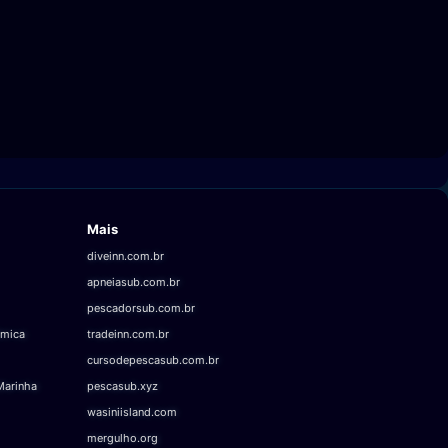
Mais
diveinn.com.br
apneiasub.com.br
pescadorsub.com.br
âmica
tradeinn.com.br
cursodepescasub.com.br
Marinha
pescasub.xyz
wasiniisland.com
mergulho.org