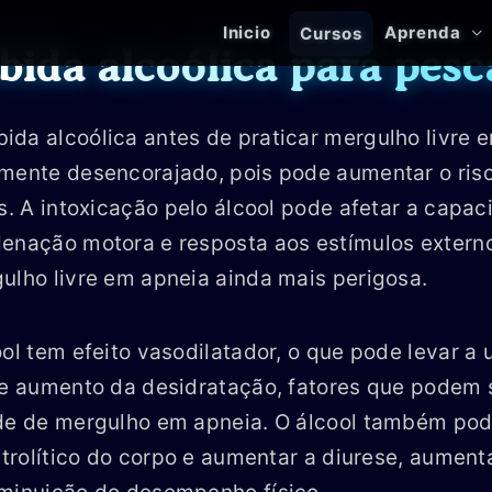
Inicio
Aprenda
Cursos
ebida alcoólica para pesc
da alcoólica antes de praticar mergulho livre 
emente desencorajado, pois pode aumentar o ris
is. A intoxicação pelo álcool pode afetar a capa
enação motora e resposta aos estímulos externo
ulho livre em apneia ainda mais perigosa.
ool tem efeito vasodilatador, o que pode levar a
l e aumento da desidratação, fatores que podem
ade de mergulho em apneia. O álcool também pod
letrolítico do corpo e aumentar a diurese, aument