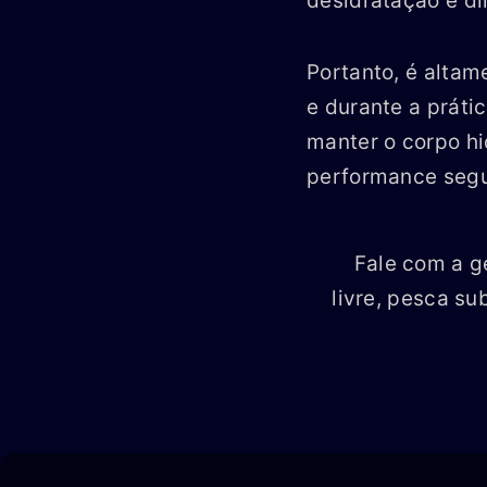
desidratação e d
Portanto, é alta
e durante a práti
manter o corpo hi
performance segur
Fale com a g
livre, pesca su