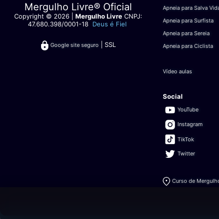
Mergulho Livre® Oficial
Apneia para Salva Vid
Copyright © 2026 |
Mergulho Livre
CNPJ:
Apneia para Surfista
47.680.398/0001-18
Deus é Fiel
Apneia para Sereia
| SSL
Google site seguro
Apneia para Ciclista
Vídeo aulas
Social
YouTube
Instagram
TikTok
Twitter
Curso de Mergulho