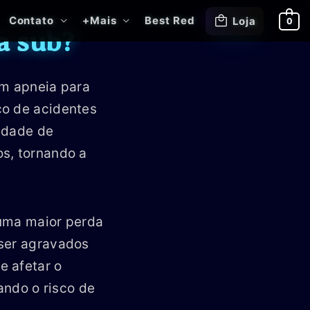
Contato
+Mais
Best Red
Loja
0
a sub?
em apneia para
co de acidentes
cidade de
s, tornando a
 uma maior perda
 ser agravados
e afetar o
ando o risco de