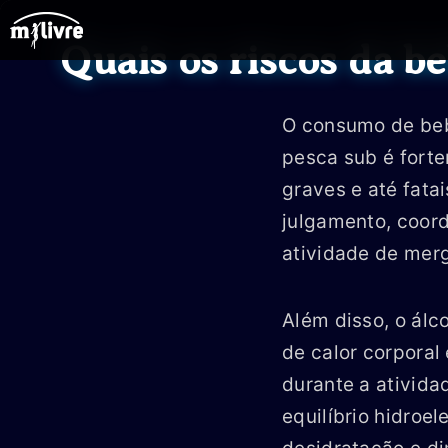
Ir
para
Quais os riscos da b
o
conteúdo
O consumo de bebi
pesca sub é fort
graves e até fata
julgamento, coord
atividade de merg
Além disso, o álc
de calor corpora
durante a ativid
equilíbrio hidroe