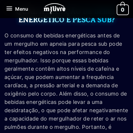
Ir
Menu
Menu
0
para
QUAL A RELAÇÃO DE BEBER
o
ENERGÉTICO E PESCA SUB?
conteúdo
O consumo de bebidas energéticas antes de
um mergulho em apneia para pesca sub pode
ter efeitos negativos na performance do
mergulhador. Isso porque essas bebidas
geralmente contêm altos níveis de cafeína e
açúcar, que podem aumentar a frequência
cardíaca, a pressão arterial e a demanda de
oxigênio pelo corpo. Além disso, o consumo de
bebidas energéticas pode levar a uma
desidratação, o que pode afetar negativamente
a capacidade do mergulhador de reter o ar nos
pulmões durante o mergulho. Portanto, é