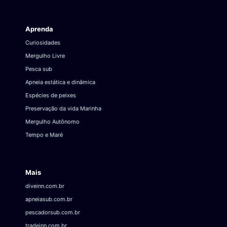
Aprenda
Curiosidades
Mergulho Livre
Pesca sub
Apneia estática e dinâmica
Espécies de peixes
Preservação da vida Marinha
Mergulho Autônomo
Tempo e Maré
Mais
diveinn.com.br
apneiasub.com.br
pescadorsub.com.br
tradeinn.com.br