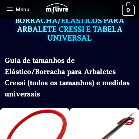
Ir
Menu
Menu
0
para
TABELA DE MEDIDAS
o
BORRACHA/ELÁSTICOS PARA
conteúdo
ARBALETE CRESSI E TABELA
UNIVERSAL
Guia de tamanhos de
Elástico/Borracha para Arbaletes
Cressi (todos os tamanhos) e medidas
universais