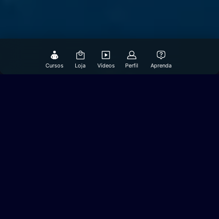
Cursos
Loja
Vídeos
Perfil
Aprenda
O Aluno
Avançado
é aquele
que já mergulha há muito
tempo, tem bastante
experiência, mas está
buscando mais