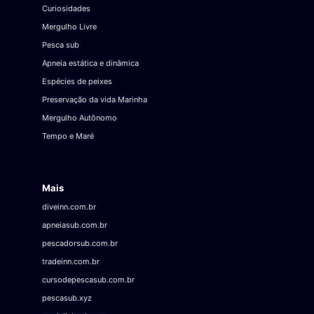
Curiosidades
Mergulho Livre
Pesca sub
Apneia estática e dinâmica
Espécies de peixes
Preservação da vida Marinha
Mergulho Autônomo
Tempo e Maré
Mais
diveinn.com.br
apneiasub.com.br
pescadorsub.com.br
tradeinn.com.br
cursodepescasub.com.br
pescasub.xyz