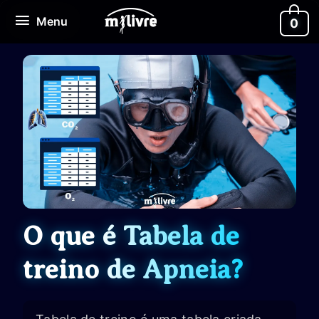
Ir
Menu
Menu
0
para
o
conteúdo
O que é Tabela de
treino de Apneia?