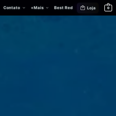
Contato
+Mais
Best Red
Loja
0