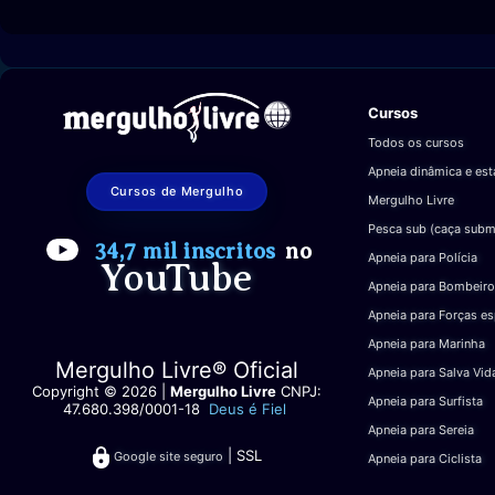
Cursos
Todos os cursos
Apneia dinâmica e est
Cursos de Mergulho
Mergulho Livre
Pesca sub (caça subm
34,7 mil inscritos
no
Apneia para Polícia
YouTube
Apneia para Bombeiro
Apneia para Forças es
Apneia para Marinha
Mergulho Livre® Oficial
Apneia para Salva Vid
Copyright © 2026 |
Mergulho Livre
CNPJ:
Apneia para Surfista
47.680.398/0001-18
Deus é Fiel
Apneia para Sereia
| SSL
Google site seguro
Apneia para Ciclista