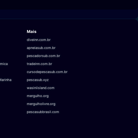
Mais
diveinn.com.br
apneiasub.com.br
pescadorsub.com.br
âmica
tradeinn.com.br
cursodepescasub.com.br
Marinha
pescasub.xyz
wasiniisland.com
mergulho.org
mergulholivre.org
pescasubbrasil.com