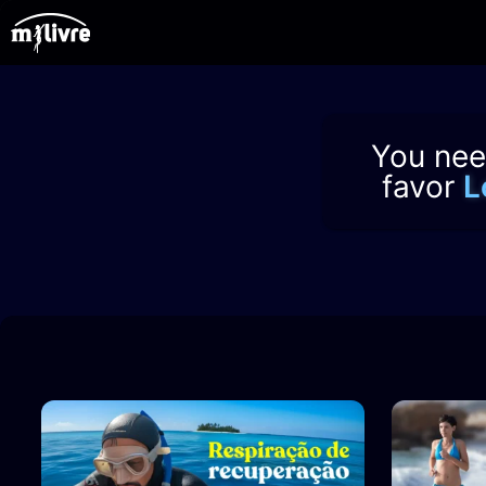
Ir
para
o
conteúdo
You need
favor
L