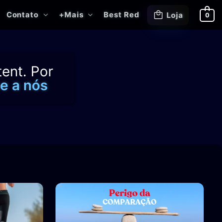
Contato
+Mais
Best Red
Loja
0
tent. Por
e a nós