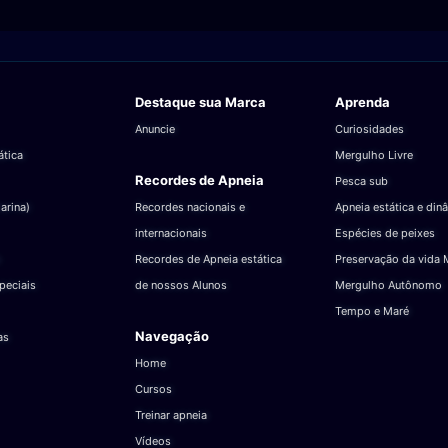
Destaque sua Marca
Aprenda
Anuncie
Curiosidades
ática
Mergulho Livre
Recordes de Apneia
Pesca sub
arina)
Recordes nacionais e
Apneia estática e din
internacionais
Espécies de peixes
Recordes de Apneia estática
Preservação da vida 
peciais
de nossos Alunos
Mergulho Autônomo
Tempo e Maré
Navegação
as
Home
Cursos
Treinar apneia
Vídeos