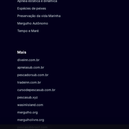
Apneia estática e dinâmica
Espécies de peixes
Preservação da vida Marinha
Mergulho Autônomo
Tempo e Maré
Mais
diveinn.com.br
apneiasub.com.br
pescadorsub.com.br
tradeinn.com.br
cursodepescasub.com.br
pescasub.xyz
wasiniisland.com
mergulho.org
mergulholivre.org
pescasubbrasil.com