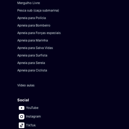
Mergulho Livre
Pesca sub (caça submarina)
Apneia para Polícia
Apneia para Bombeiro
Apneia para Forças especiais
Apneia para Marinha
Apneia para Salva Vidas
Apneia para Surfista
Apneia para Sereia
Apneia para Ciclista
Vídeo aulas
Social
YouTube
Instagram
TikTok