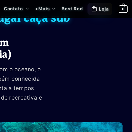
Contato
+Mais
Best Red
Loja
0
ugal caça sub
em
ia)
com o oceano, o
mbém conhecida
nta a tempos
de recreativa e