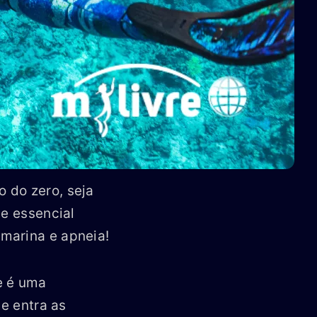
 do zero, seja
 e essencial
marina e apneia!
e é uma
ue entra as