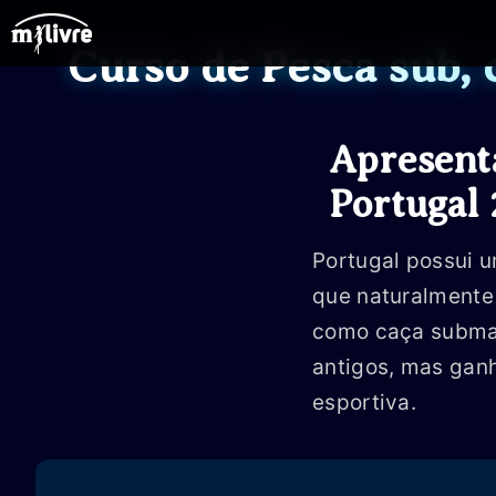
Ir
para
Curso de Pesca sub,
o
conteúdo
Apresent
Portugal 
Portugal possui u
que naturalmente
como caça submar
antigos, mas gan
esportiva.