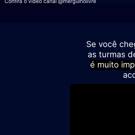
Confira o vídeo canal @mergulholivre
Se você che
as turmas d
é muito imp
ac