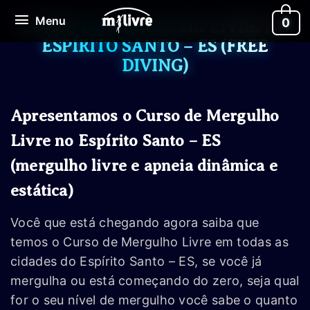
Ir
Menu
Menu
0
para
CURSO DE MERGULHO LIVRE NO
o
ESPÍRITO SANTO – ES (FREE
conteúdo
DIVING)
Apresentamos o Curso de Mergulho
Livre no Espírito Santo – ES
(mergulho livre e apneia dinâmica e
estática)
Você que está chegando agora saiba que
temos o Curso de Mergulho Livre em todas as
cidades do Espírito Santo – ES, se você já
mergulha ou está começando do zero, seja qual
for o seu nível de mergulho você sabe o quanto