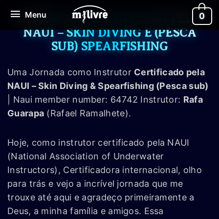
Ir
Menu
Menu
0
para
INSTRUTOR CERTIFICADO PELA
o
NAUI – SKIN DIVING E (PESCA
conteúdo
SUB) SPEARFISHING
Uma Jornada como Instrutor
Certificado pela
NAUI – Skin Diving & Spearfishing (Pesca sub)
| Naui member number: 64742 Instrutor:
Rafa
Guarapa
(Rafael Ramalhete).
Hoje, como instrutor certificado pela NAUI
(National Association of Underwater
Instructors), Certificadora internacional, olho
para trás e vejo a incrível jornada que me
trouxe até aqui e agradeço primeiramente a
Deus, a minha família e amigos. Essa