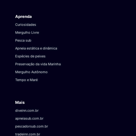
Aprenda
Curiosidades
Mergulho Livre
Pesca sub
Apneia estática e dinâmica
Espécies de peixes
Preservação da vida Marinha
Mergulho Autônomo
Tempo e Maré
Mais
diveinn.com.br
apneiasub.com.br
pescadorsub.com.br
tradeinn.com.br