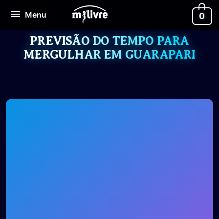
Ir
Menu
Menu
0
para
o
conteúdo
PREVISÃO DO TEMPO PARA
MERGULHAR EM GUARAPARI