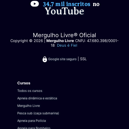
34,7 mil inscritos
no
YouTube
Mergulho Livre® Oficial
Copyright © 2026 |
Mergulho Livre
CNPJ: 47.680.398/0001-
18
Deus é Fiel
| SSL
Google site seguro
Cursos
Todos os cursos
Apneia dinâmica e estática
Mergulho Livre
Pesca sub (caça submarina)
Apneia para Polícia
Apneia para Bombeiro