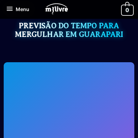
Ir
Menu
Menu
0
para
o
conteúdo
PREVISÃO DO TEMPO PARA
MERGULHAR EM GUARAPARI