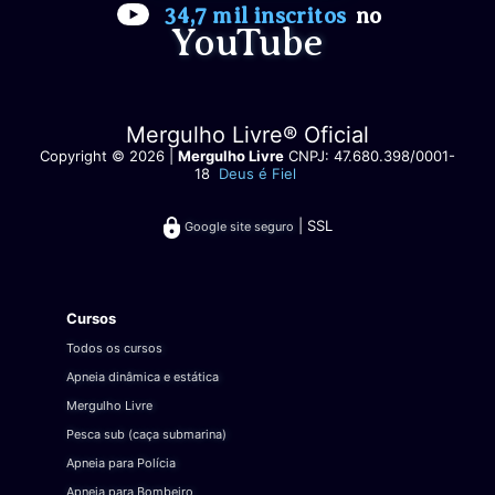
34,7 mil inscritos
no
YouTube
Mergulho Livre® Oficial
Copyright © 2026 |
Mergulho Livre
CNPJ: 47.680.398/0001-
18
Deus é Fiel
| SSL
Google site seguro
Cursos
Todos os cursos
Apneia dinâmica e estática
Mergulho Livre
Pesca sub (caça submarina)
Apneia para Polícia
Apneia para Bombeiro