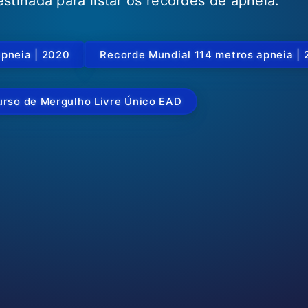
stinada para listar os recordes de apneia.
apneia | 2020
Recorde Mundial 114 metros apneia |
urso de Mergulho Livre Único EAD