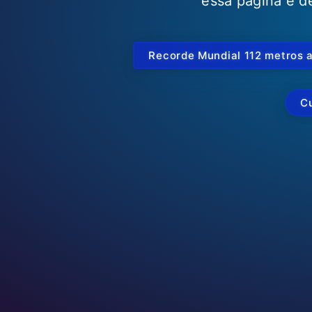
essa página é de
Recorde Mundial 112 metros 
C