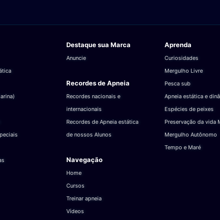
Destaque sua Marca
Aprenda
Anuncie
Curiosidades
ática
Mergulho Livre
Recordes de Apneia
Pesca sub
arina)
Recordes nacionais e
Apneia estática e din
internacionais
Espécies de peixes
Recordes de Apneia estática
Preservação da vida 
peciais
de nossos Alunos
Mergulho Autônomo
Tempo e Maré
Navegação
as
Home
Cursos
Treinar apneia
Vídeos