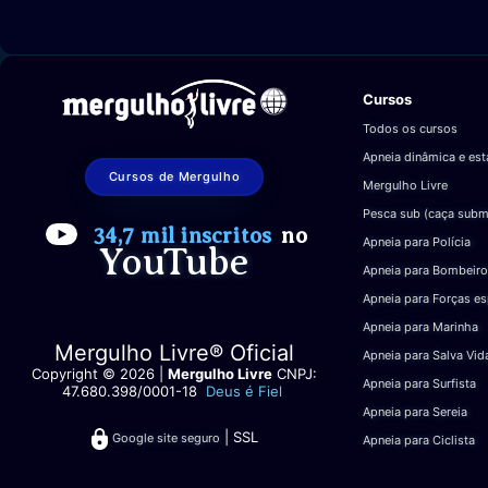
Cursos
Todos os cursos
Apneia dinâmica e est
Cursos de Mergulho
Mergulho Livre
Pesca sub (caça subm
34,7 mil inscritos
no
Apneia para Polícia
YouTube
Apneia para Bombeiro
Apneia para Forças es
Apneia para Marinha
Mergulho Livre® Oficial
Apneia para Salva Vid
Copyright © 2026 |
Mergulho Livre
CNPJ:
Apneia para Surfista
47.680.398/0001-18
Deus é Fiel
Apneia para Sereia
| SSL
Google site seguro
Apneia para Ciclista