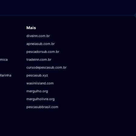
Mais
diveinn.com.br
apneiasub.com.br
pescadorsub.com.br
âmica
tradeinn.com.br
cursodepescasub.com.br
Marinha
pescasub.xyz
wasiniisland.com
mergulho.org
mergulholivre.org
pescasubbrasil.com