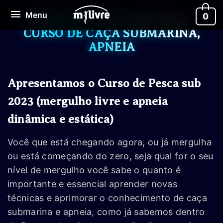
Ir
Menu
Menu
0
para
CURSO DE PESCA SUB 2023 –
o
CURSO DE CAÇA SUBMARINA,
conteúdo
APNEIA
Apresentamos o Curso de Pesca sub
2023 (mergulho livre e apneia
dinâmica e estática)
Você que está chegando agora, ou já mergulha
ou está começando do zero, seja qual for o seu
nível de mergulho você sabe o quanto é
importante e essencial aprender novas
técnicas e aprimorar o conhecimento de caça
submarina e apneia, como já sabemos dentro