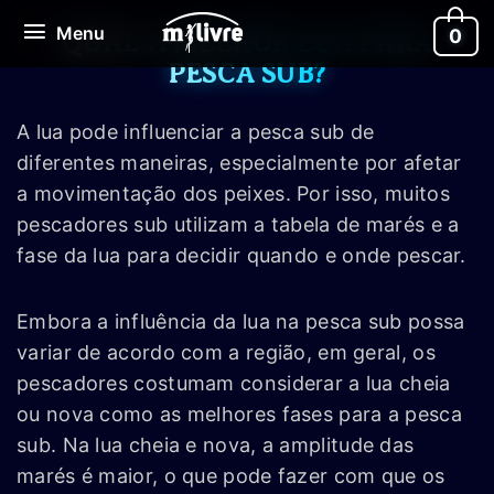
Ir
Menu
Menu
0
para
QUAL A MELHOR LUA PARA
o
PESCA SUB?
conteúdo
A lua pode influenciar a pesca sub de
diferentes maneiras, especialmente por afetar
a movimentação dos peixes. Por isso, muitos
pescadores sub utilizam a tabela de marés e a
fase da lua para decidir quando e onde pescar.
Embora a influência da lua na pesca sub possa
variar de acordo com a região, em geral, os
pescadores costumam considerar a lua cheia
ou nova como as melhores fases para a pesca
sub. Na lua cheia e nova, a amplitude das
marés é maior, o que pode fazer com que os