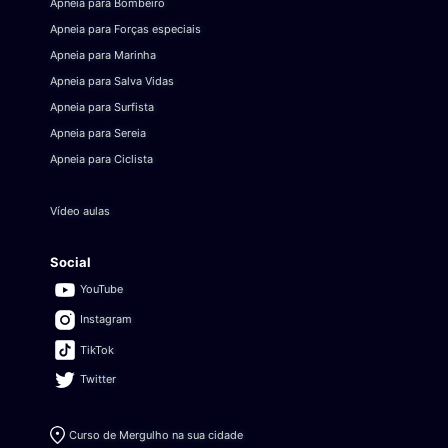
Apneia para Bombeiro
Apneia para Forças especiais
Apneia para Marinha
Apneia para Salva Vidas
Apneia para Surfista
Apneia para Sereia
Apneia para Ciclista
Vídeo aulas
Social
YouTube
Instagram
TikTok
Twitter
Curso de Mergulho na sua cidade