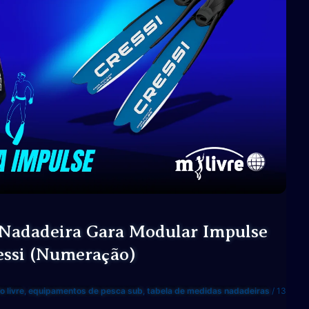
Cressi
(Numeração)
 Nadadeira Gara Modular Impulse
essi (Numeração)
 livre
,
equipamentos de pesca sub
,
tabela de medidas nadadeiras
/
13