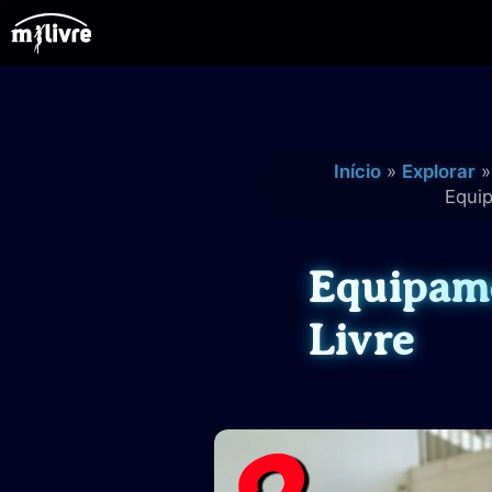
Ir
para
o
conteúdo
Início
Explorar
Equip
Equipam
Livre