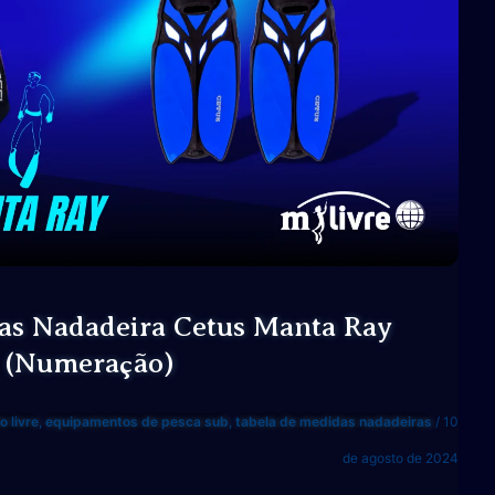
as Nadadeira Cetus Manta Ray
(Numeração)
 livre
,
equipamentos de pesca sub
,
tabela de medidas nadadeiras
/
10
de agosto de 2024