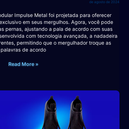
de agosto de 2024
dular Impulse Metal foi projetada para oferecer
 exclusivo em seus mergulhos. Agora, você pode
uas pernas, ajustando a pala de acordo com suas
senvolvida com tecnologia avançada, a nadadeira
erentes, permitindo que o mergulhador troque as
palavras de acordo
Tabela
Read More »
de
medidas
Nadadeira
Gara
Modular
Impulse
Cressi
(Numeração)