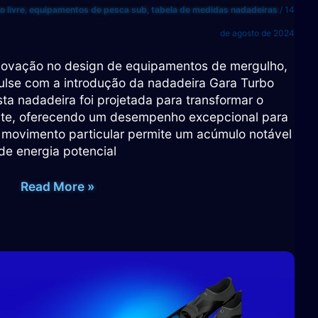
 livre
,
equipamentos de pesca sub
,
tabela de medidas nadadeiras
/
14
de agosto de 2024
inovação no design de equipamentos de mergulho,
ulse com a introdução da nadadeira Gara Turbo
ta nadadeira foi projetada para transformar o
nte, oferecendo um desempenho excepcional para
 movimento particular permite um acúmulo notável
de energia potencial
Tabela
Read More »
de
medidas
Nadadeira
Gara
Modular
Impulse
Turbo