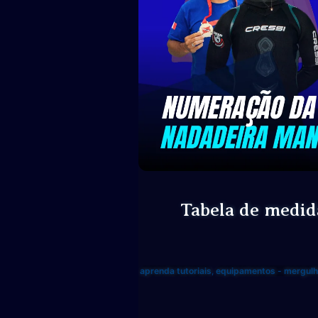
Tabela de medid
aprenda tutoriais
,
equipamentos - mergulho