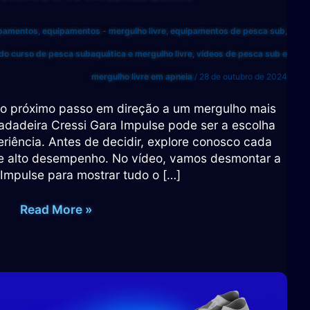
pamentos
,
equipamentos - mergulho livre
,
equipamentos de pesca sub
,
 do curso de pesca subaquática e mergulho livre
,
vídeos de pesca sub e
mergulho livre em apneia
/
28 de outubro de 2024
 o próximo passo em direção a um mergulho mais
adadeira Cressi Gara Impulse pode ser a escolha
eriência. Antes de decidir, explore conosco cada
e alto desempenho. No vídeo, vamos desmontar a
 Impulse para mostrar tudo o […]
NÃO
Read More »
COMPRE
A
NADADEIRA
GARA
IMPULSE
ANTES