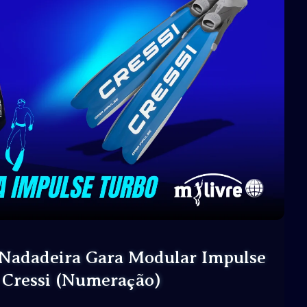
DE
ASSISTIR
ESSE
VÍDEO
(CRESSI)
DESMONTAMOS
A
NADADEIRA
 Nadadeira Gara Modular Impulse
 Cressi (Numeração)