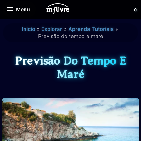
Ir
Menu
Menu
0
para
o
conteúdo
Início
Explorar
Aprenda Tutoriais
Previsão do tempo e maré
Previsão Do Tempo E
Maré