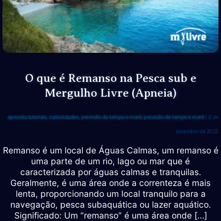
O que é Remanso na Pesca sub e
Mergulho Livre (Apneia)
aprenda tutoriais
,
curiosidades
,
previsão do tempo e maré
,
previsão do tempo e maré
/
8 de
novembro de 2023
Remanso é um local de Águas Calmas, um remanso é
uma parte de um rio, lago ou mar que é
caracterizada por águas calmas e tranquilas.
Geralmente, é uma área onde a correnteza é mais
lenta, proporcionando um local tranquilo para a
navegação, pesca subaquática ou lazer aquático.
Significado: Um “remanso” é uma área onde […]