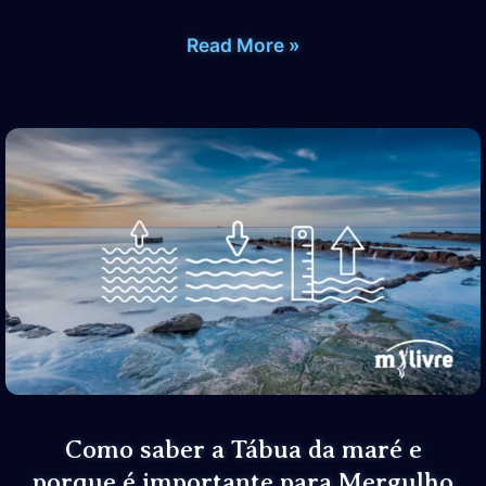
O
Read More »
que
é
Remanso
na
Pesca
sub
e
Mergulho
Livre
(Apneia)
Como saber a Tábua da maré e
porque é importante para Mergulho