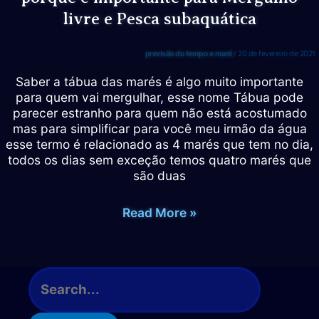
livre e Pesca subaquática
previsão do tempo e maré
/
20 de fevereiro de 2021
Saber a tábua das marés é algo muito importante
para quem vai mergulhar, esse nome Tábua pode
parecer estranho para quem não está acostumado
mas para simplificar para você meu irmão da água
esse termo é relacionado as 4 marés que tem no dia,
todos os dias sem exceção temos quatro marés que
são duas
Como
Read More »
saber
a
Tábua
da
P
maré
e
e
s