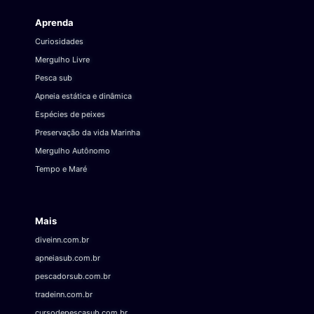
Aprenda
Curiosidades
Mergulho Livre
Pesca sub
Apneia estática e dinâmica
Espécies de peixes
Preservação da vida Marinha
Mergulho Autônomo
Tempo e Maré
Mais
diveinn.com.br
apneiasub.com.br
pescadorsub.com.br
tradeinn.com.br
cursodepescasub.com.br