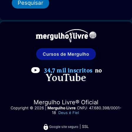
porque
q
é
importante
u
para
i
Mergulho
s
livre
a
e
r
Pesca
subaquática
p
Cursos de Mergulho
o
r
34,7 mil inscritos
no
YouTube
:
Mergulho Livre® Oficial
Copyright © 2026 |
Mergulho Livre
CNPJ: 47.680.398/0001-
18
Deus é Fiel
| SSL
Google site seguro