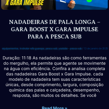
|
Paulo
Karate
NADADEIRAS DE PALA LONGA –
GARA BOOST X GARA IMPULSE
PARA A PESCA SUB
equipamentos
,
instrutor rafa guarapa
,
pesca sub
,
youtube - pesca sub
/
13 de janeiro de 2025
Duração: 11:18 As nadadeiras são como ferramentas
do mergulho, ela permite que agente se movimente
na água com eficiência. Confira a analisa completa
das nadadeiras Gara Boost x Gara Impulse. cada
modelo de nadadeira tem suas características
únicas, desde comprimento, largura, composição
química das palas e calçadeira, desempenho,
resposta, são muitos os detalhes. Se você
NADADEIRAS
Read More »