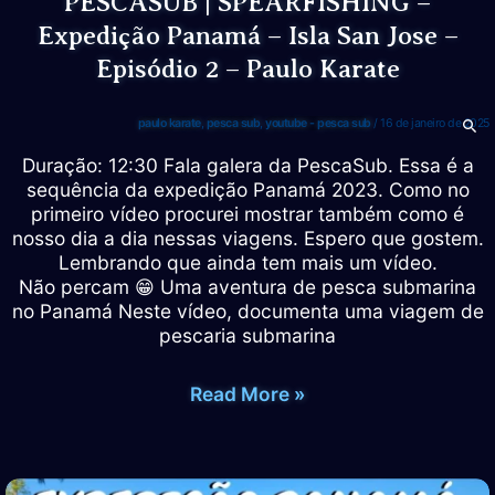
PESCASUB | SPEARFISHING –
Expedição Panamá – Isla San Jose –
Episódio 2 – Paulo Karate
paulo karate
,
pesca sub
,
youtube - pesca sub
/
16 de janeiro de 2025
Duração: 12:30 Fala galera da PescaSub. Essa é a
sequência da expedição Panamá 2023. Como no
primeiro vídeo procurei mostrar também como é
nosso dia a dia nessas viagens. Espero que gostem.
Lembrando que ainda tem mais um vídeo.
Não percam 😁 Uma aventura de pesca submarina
no Panamá Neste vídeo, documenta uma viagem de
pescaria submarina
PESCASUB
Read More »
|
SPEARFISHING
–
Expedição