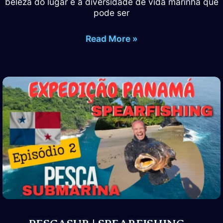
beleza do lugar e a diversidade de vida marinha que
pode ser
PESCASUB
Read More »
|
SPEARFISHING
–
Expedição
Panamá
–
Isla
San
Jose
–
Episódio
3
(Final)
–
Paulo
Karate