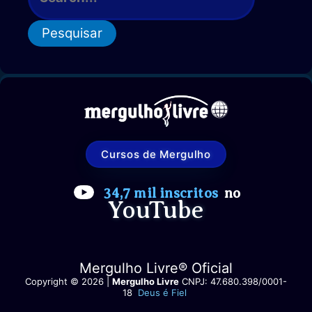
X
e
GARA
s
IMPULSE
q
PARA
u
A
PESCA
i
SUB
s
a
r
p
Cursos de Mergulho
o
r
34,7 mil inscritos
no
YouTube
:
Mergulho Livre® Oficial
Copyright © 2026 |
Mergulho Livre
CNPJ: 47.680.398/0001-
18
Deus é Fiel