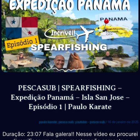
Panamá
–
Isla
San
Jose
–
Episódio
2
–
Paulo
Karate
PESCASUB | SPEARFISHING –
Expedição Panamá – Isla San Jose –
Episódio 1 | Paulo Karate
paulo karate
,
pesca sub
,
youtube - pesca sub
/
16 de janeiro de 2025
Duração: 23:07 Fala galera!! Nesse vídeo eu procurei