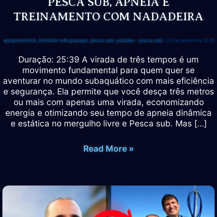
PESCA SUB, APNEIA E
TREINAMENTO COM NADADEIRA
equipamentos
,
instrutor rafa guarapa
,
pesca sub
,
youtube - pesca sub
/
23 de janeiro de 2025
Duração: 25:39 A virada de três tempos é um
movimento fundamental para quem quer se
aventurar no mundo subaquático com mais eficiência
e segurança. Ela permite que você desça três metros
ou mais com apenas uma virada, economizando
energia e otimizando seu tempo de apneia dinâmica
e estática no mergulho livre e Pesca sub. Mas […]
COMO
Read More »
FAZER
A
VIRADA
DE
TRÊS
TEMPOS