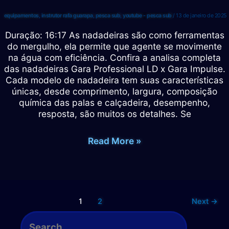
equipamentos
,
instrutor rafa guarapa
,
pesca sub
,
youtube - pesca sub
/
13 de janeiro de 2025
Duração: 16:17 As nadadeiras são como ferramentas
do mergulho, ela permite que agente se movimente
na água com eficiência. Confira a analisa completa
das nadadeiras Gara Professional LD x Gara Impulse.
Cada modelo de nadadeira tem suas características
únicas, desde comprimento, largura, composição
química das palas e calçadeira, desempenho,
resposta, são muitos os detalhes. Se
NADADEIRAS
Read More »
DE
PALA
LONGA
–
GARA
1
2
Next
→
PROFESSIONAL
P
LD