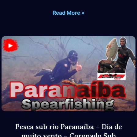
Captura
Read More »
de
Azulões
na
água
cristalina Pesca
sub –
Coronado
Sub
Pesca sub rio Paranaíba – Dia de
muito vento – Coronado Sub