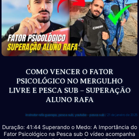
NO
MERGULHO
LIVRE
E
PESCA
SUB,
APNEIA
E
TREINAMENTO
COM
COMO VENCER O FATOR
NADADEIRA
PSICOLÓGICO NO MERGULHO
LIVRE E PESCA SUB – SUPERAÇÃO
ALUNO RAFA
instrutor rafa guarapa
,
pesca sub
,
youtube - pesca sub
/
21 de janeiro de 2025
Duração: 41:44 Superando o Medo: A Importância do
Fator Psicológico na Pesca sub O vídeo acompanha