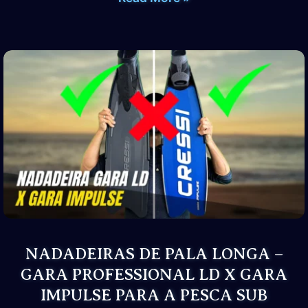
DE
PALA
LONGA
–
GARA
BOOST
X
GARA
IMPULSE
PARA
A
PESCA
SUB
NADADEIRAS DE PALA LONGA –
GARA PROFESSIONAL LD X GARA
IMPULSE PARA A PESCA SUB