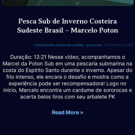
RAFA
Pesca Sub de Inverno Costeira
Sudeste Brasil – Marcelo Poton
marcelo poton
,
pesca sub
,
youtube - pesca sub
/
16 de janeiro de 2025
Duração: 13:21 Nesse vídeo, acompanhamos o
Marcel da Poton Sub em uma pescaria submarina na
costa do Espírito Santo durante o inverno. Apesar do
frio intenso, ele encara o desafio e mostra como a
experiência pode ser recompensadora! Logo no
início, Marcelo encontra um cardume de sororocas e
acerta belos tiros com seu arbalete PK
Pesca
Read More »
Sub
de
Inverno