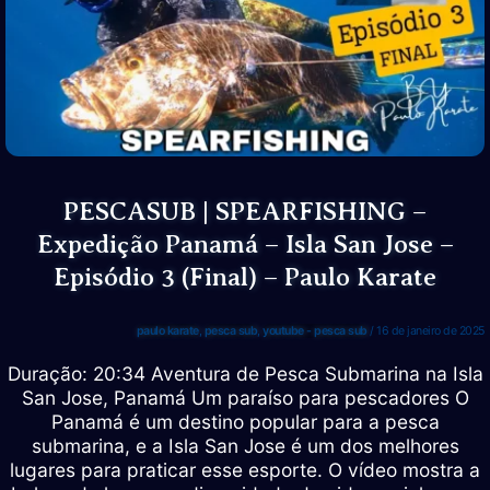
Coronado
Sub
PESCASUB | SPEARFISHING –
Expedição Panamá – Isla San Jose –
Episódio 3 (Final) – Paulo Karate
paulo karate
,
pesca sub
,
youtube - pesca sub
/
16 de janeiro de 2025
Duração: 20:34 Aventura de Pesca Submarina na Isla
San Jose, Panamá Um paraíso para pescadores O
Panamá é um destino popular para a pesca
submarina, e a Isla San Jose é um dos melhores
lugares para praticar esse esporte. O vídeo mostra a