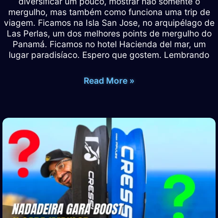
diversificar um pouco, mostrar não somente o
mergulho, mas também como funciona uma trip de
viagem. Ficamos na Isla San Jose, no arquipélago de
Las Perlas, um dos melhores points de mergulho do
Panamá. Ficamos no hotel Hacienda del mar, um
lugar paradisíaco. Espero que gostem. Lembrando
PESCASUB
Read More »
|
SPEARFISHING
–
Expedição
Panamá
–
Isla
San
Jose
–
Episódio
1