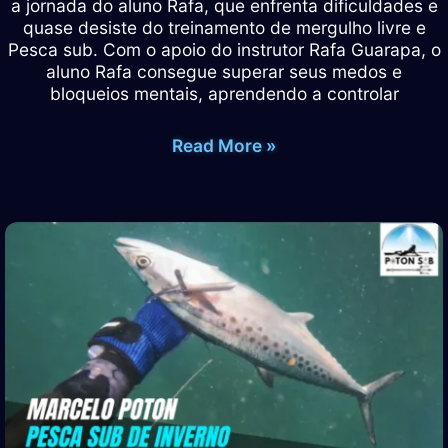
a jornada do aluno Rafa, que enfrenta dificuldades e
quase desiste do treinamento de mergulho livre e
Pesca sub. Com o apoio do instrutor Rafa Guarapa, o
aluno Rafa consegue superar seus medos e
bloqueios mentais, aprendendo a controlar
COMO
Read More »
VENCER
O
FATOR
PSICOLÓGICO
NO
MERGULHO
LIVRE
E
PESCA
SUB
–
SUPERAÇÃO
ALUNO