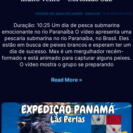
coronado sub
,
pesca sub
,
youtube - pesca sub
/
16 de janeiro de 2025
Duração: 10:25 Um dia de pesca submarina
emocionante no rio Paranaíba O vídeo apresenta uma
pescaria submarina no rio Paranaíba, no Brasil. Eles
estão em busca de peixes brancos e esperam ter um
dia de sucesso. Max é um mergulhador recém-
formado e está animado para capturar alguns peixes.
O vídeo mostra o grupo se preparando
Pesca
Read More »
sub
rio
Paranaíba –
Dia
de
muito
vento
–