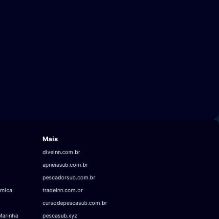
Mais
diveinn.com.br
apneiasub.com.br
pescadorsub.com.br
âmica
tradeinn.com.br
cursodepescasub.com.br
Marinha
pescasub.xyz