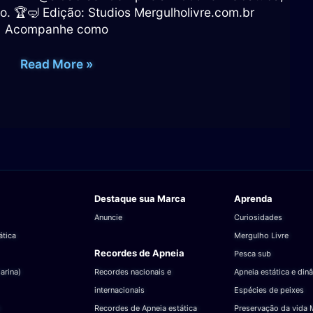
o. 🏆🤿 Edição: Studios Mergulholivre.com.br
Acompanhe como
Recorde
Read More »
200
metros
(DYNB)
Ricardo
Bahia,
Open
AIDA
Brasil
Destaque sua Marca
Aprenda
–
Anuncie
Curiosidades
vídeo
ática
Mergulho Livre
em
Recordes de Apneia
Pesca sub
Parceria
arina)
Recordes nacionais e
Apneia estática e din
com
internacionais
Espécies de peixes
Ricardo
Recordes de Apneia estática
Preservação da vida 