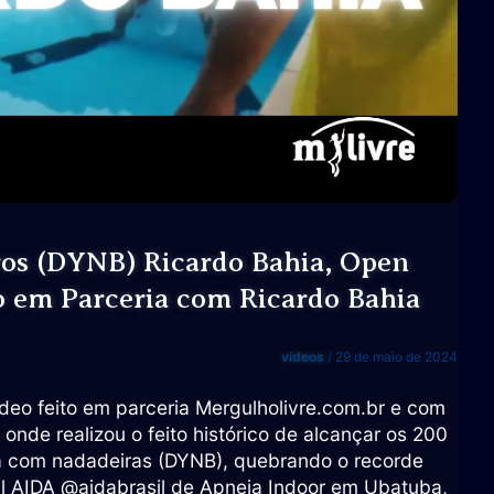
Instrutor
Rafa
Guarapa
os (DYNB) Ricardo Bahia, Open
o em Parceria com Ricardo Bahia
vídeos
/
29 de maio de 2024
ídeo feito em parceria Mergulholivre.com.br e com
onde realizou o feito histórico de alcançar os 200
a com nadadeiras (DYNB), quebrando o recorde
il AIDA @aidabrasil de Apneia Indoor em Ubatuba,