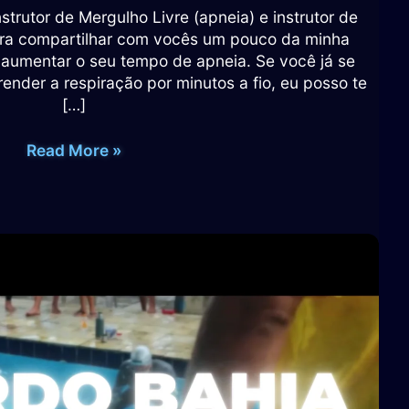
strutor de Mergulho Livre (apneia) e instrutor de
ara compartilhar com vocês um pouco da minha
 aumentar o seu tempo de apneia. Se você já se
ender a respiração por minutos a fio, eu posso te
[…]
Como
Read More »
Aumentar
o
seu
Tempo
de
Apneia:
Chegue
aos
05
Minutos
com