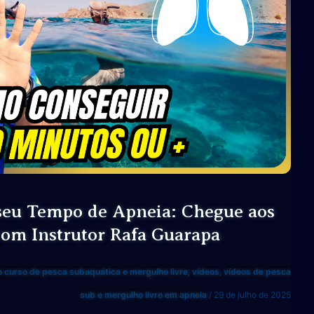
eu Tempo de Apneia: Chegue aos
om Instrutor Rafa Guarapa
o curso de pesca subaquática e mergulho livre
,
vídeos
,
vídeos de pesca
sub e mergulho livre em apneia
/
29 de julho de 2025