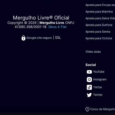
Apneia para Forças es
Apneia para Marinha
Mergulho Livre® Oficial
Apneia para Salva Vid
Copyright © 2026 |
Mergulho Livre
CNPJ:
Apneia para Surfista
47.680.398/0001-18
Deus é Fiel
Apneia para Sereia
| SSL
Google site seguro
Apneia para Ciclista
Vídeo aulas
Social
YouTube
Instagram
TikTok
Twitter
Curso de Mergulho