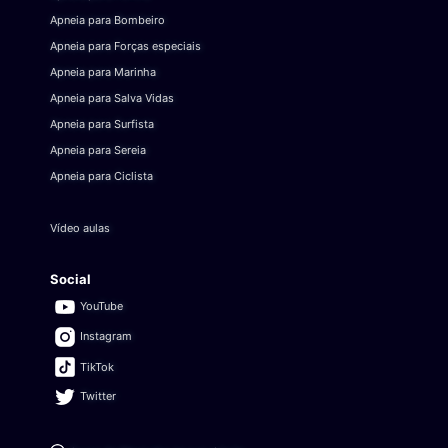
Apneia para Bombeiro
Apneia para Forças especiais
Apneia para Marinha
Apneia para Salva Vidas
Apneia para Surfista
Apneia para Sereia
Apneia para Ciclista
Vídeo aulas
Social
YouTube
Instagram
TikTok
Twitter