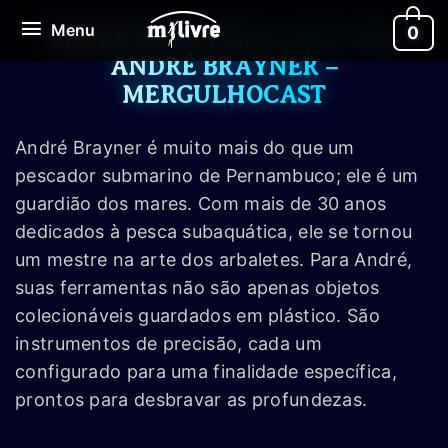
Ir
Menu
Menu
0
para
ENTREVISTA PESCA SUB COM
o
ANDRÉ BRAYNER –
conteúdo
MERGULHOCAST
André Brayner é muito mais do que um
pescador submarino de Pernambuco; ele é um
guardião dos mares. Com mais de 30 anos
dedicados à pesca subaquática, ele se tornou
um mestre na arte dos arbaletes. Para André,
suas ferramentas não são apenas objetos
colecionáveis guardados em plástico. São
instrumentos de precisão, cada um
configurado para uma finalidade específica,
prontos para desbravar as profundezas.