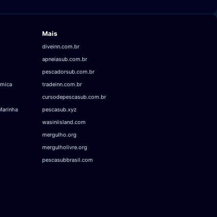
Mais
diveinn.com.br
apneiasub.com.br
pescadorsub.com.br
âmica
tradeinn.com.br
cursodepescasub.com.br
Marinha
pescasub.xyz
wasiniisland.com
mergulho.org
mergulholivre.org
pescasubbrasil.com