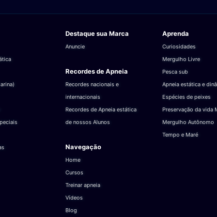
Destaque sua Marca
Aprenda
Anuncie
Curiosidades
ática
Mergulho Livre
Recordes de Apneia
Pesca sub
arina)
Recordes nacionais e
Apneia estática e din
internacionais
Espécies de peixes
Recordes de Apneia estática
Preservação da vida 
peciais
de nossos Alunos
Mergulho Autônomo
Tempo e Maré
Navegação
as
Home
Cursos
Treinar apneia
Vídeos
Blog