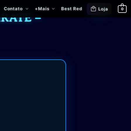
Contato
+Mais
Best Red
Loja
0
RATE –