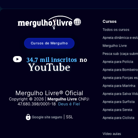
Cursos
Todos os cursos
Apneia dinâmica e est
Cursos de Mergulho
Mergulho Livre
Pesca sub (caça subm
34,7 mil inscritos
no
Apneia para Polícia
YouTube
Apneia para Bombeiro
Apneia para Forças es
Apneia para Marinha
Mergulho Livre® Oficial
Apneia para Salva Vid
Copyright © 2026 |
Mergulho Livre
CNPJ:
Apneia para Surfista
47.680.398/0001-18
Deus é Fiel
Apneia para Sereia
| SSL
Google site seguro
Apneia para Ciclista
Vídeo aulas