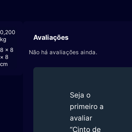
0,200
Avaliações
kg
8 × 8
Não há avaliações ainda.
× 8
cm
Seja o
primeiro a
avaliar
“Cinto de