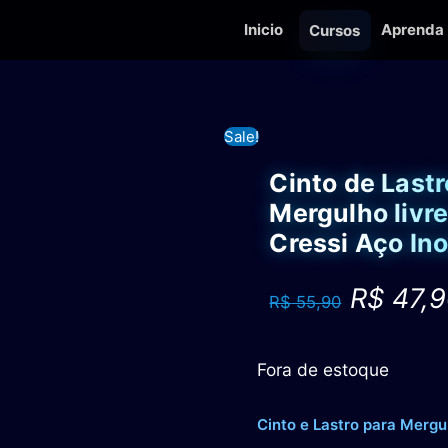
Inicio
Aprenda
Cursos
Sale!
Cinto de Lastr
Mergulho livr
Cressi Aço In
O
R$
47,9
R$
55,90
preço
original
era:
Fora de estoque
R$ 55,90.
Cinto e Lastro para Mergu