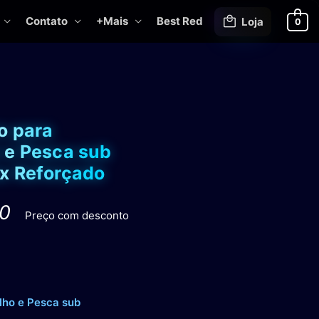
Contato
+Mais
Best Red
Loja
0
o para
e e Pesca sub
ox Reforçado
0
O
Preço com desconto
preço
atual
é:
R$ 47,90.
lho e Pesca sub