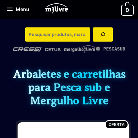
Ir
Menu
Menu
0
para
o
conteúdo
Pesquisa
Arbaletes e carretilhas
para Pesca sub e
Mergulho Livre
PROD
OFERTA
EM
PROM