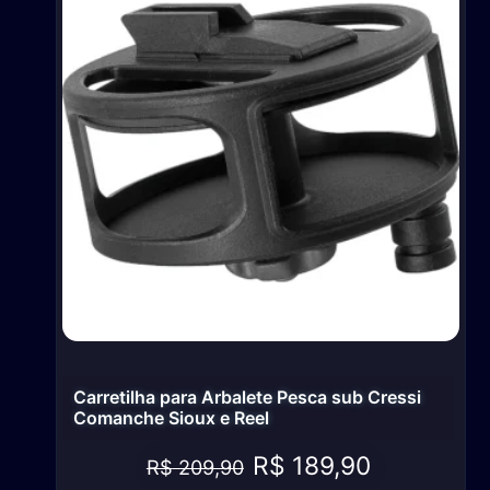
Carretilha para Arbalete Pesca sub Cressi
Comanche Sioux e Reel
O
O
R$
189,90
R$
209,90
preço
preço