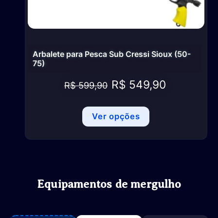
Arbalete para Pesca Sub Cressi Sioux (50-
75)
O
O
R$
549,90
R$
599,90
preço
preço
original
atual
Ver opções
era:
é:
R$ 599,90.
R$ 549,90.
Equipamentos de mergulho