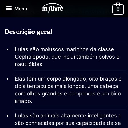
Ir
Menu
Menu
0
para
LULA – MOLUSCO MARINHO
o
conteúdo
Descrição geral
Lulas são moluscos marinhos da classe
Cephalopoda, que inclui também polvos e
nautilóides.
Elas têm um corpo alongado, oito braços e
dois tentáculos mais longos, uma cabeça
com olhos grandes e complexos e um bico
afiado.
Lulas são animais altamente inteligentes e
são conhecidas por sua capacidade de se