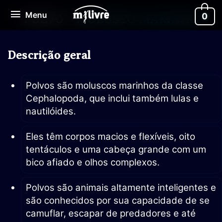
Ir
Menu
Menu
0
para
POLVO – MOLUSCO MARINHO
o
conteúdo
Descrição geral
Polvos são moluscos marinhos da classe
Cephalopoda, que inclui também lulas e
nautilóides.
Eles têm corpos macios e flexíveis, oito
tentáculos e uma cabeça grande com um
bico afiado e olhos complexos.
Polvos são animais altamente inteligentes e
são conhecidos por sua capacidade de se
camuflar, escapar de predadores e até